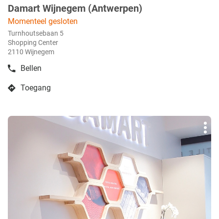
Damart Wijnegem (Antwerpen)
boetiek
:
Momenteel gesloten
Turnhoutsebaan 5
Shopping Center
2110 Wijnegem
Bellen
de
boetiek
Toegang
Damart
naar
Wijnegem
boetiek
(Antwerpen)
Damart
Druk
Wijnegem
Mee
op
(Antwerpen)
opti
de
ENTER
toets
voor
meer
info