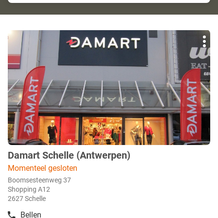
Druk
Mee
op
opti
de
ENTER
toets
voor
meer
info
Damart Schelle (Antwerpen)
boetiek
:
Momenteel gesloten
Boomsesteenweg 37
Shopping A12
2627 Schelle
Bellen