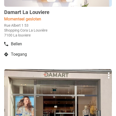
Damart La Louviere
boetiek
:
Momenteel gesloten
Rue Albert 1 53
Shopping Cora La Louvière
7100 La louviere
Bellen
de
boetiek
Toegang
Damart
naar
La
boetiek
Louviere
Damart
Druk
La
Mee
op
Louviere
opti
de
ENTER
toets
voor
meer
info