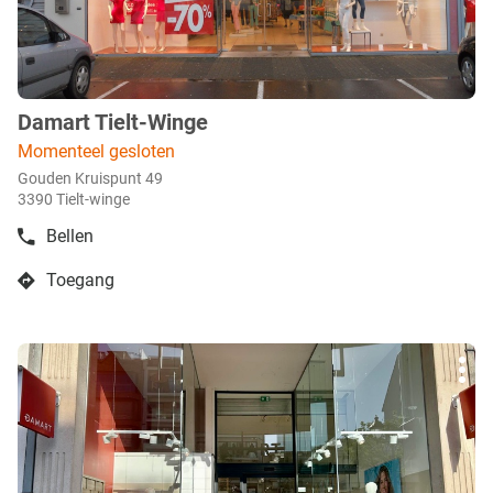
info
Damart Tielt-Winge
boetiek
:
Momenteel gesloten
Gouden Kruispunt 49
3390 Tielt-winge
Bellen
de
boetiek
Toegang
Damart
naar
Tielt-
boetiek
Winge
Damart
Druk
Tielt-
Mee
op
Winge
opti
de
ENTER
toets
voor