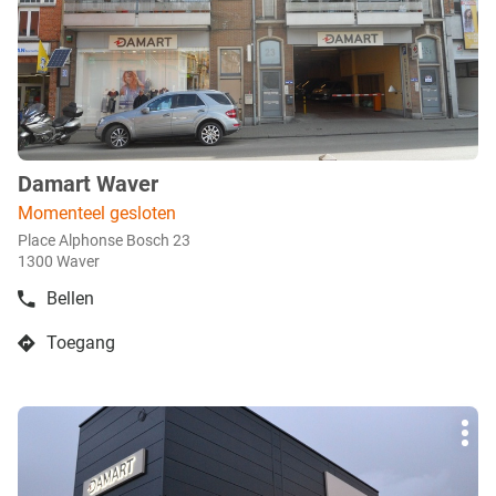
toets
voor
meer
info
Damart Waver
boetiek
:
Momenteel gesloten
Place Alphonse Bosch 23
1300 Waver
Bellen
de
boetiek
Toegang
Damart
naar
Waver
boetiek
Damart
Druk
Waver
Mee
op
opti
de
ENTER