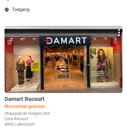
de
boetiek
Toegang
Damart
naar
Schelle
boetiek
(Antwerpen)
Damart
Druk
Schelle
Mee
op
(Antwerpen)
opti
de
ENTER
toets
voor
meer
info
Damart Rocourt
boetiek
:
Momenteel gesloten
Chaussée de Tongres 269
Cora Rocourt
4000 Luikrocourt