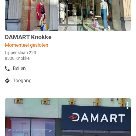
meer
info
DAMART Knokke
boetiek
:
Momenteel gesloten
Lippenslaan 223
8300 Knokke
Bellen
de
boetiek
Toegang
DAMART
naar
Knokke
boetiek
DAMART
Druk
Knokke
Mee
op
opti
de
ENTER
toets
voor