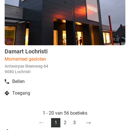
toets
voor
meer
info
Damart Lochristi
boetiek
:
Momenteel gesloten
Antwerpse Steenweg 84
9080 Lochristi
Bellen
de
boetiek
Toegang
Damart
naar
Lochristi
pagina
boetiek
volgende
Damart
1 - 20 van 56 boetieks
naar
Lochristi
Ga
1
2
3
Vorige
Huidige
Ga
Ga