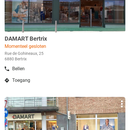
meer
info
DAMART Bertrix
boetiek
:
Momenteel gesloten
Rue de Gohineaux, 25
6880 Bertrix
Bellen
de
boetiek
Toegang
DAMART
naar
Bertrix
boetiek
DAMART
Druk
Bertrix
Mee
op
opti
de
ENTER
toets