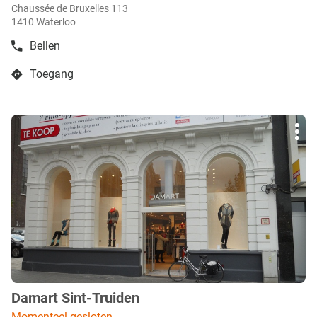
Chaussée de Bruxelles 113
1410 Waterloo
Bellen
de
boetiek
Toegang
Damart
naar
Waterloo
boetiek
Damart
Druk
Waterloo
Mee
op
opti
de
ENTER
toets
voor
meer
info
Damart Sint-Truiden
boetiek
:
Momenteel gesloten