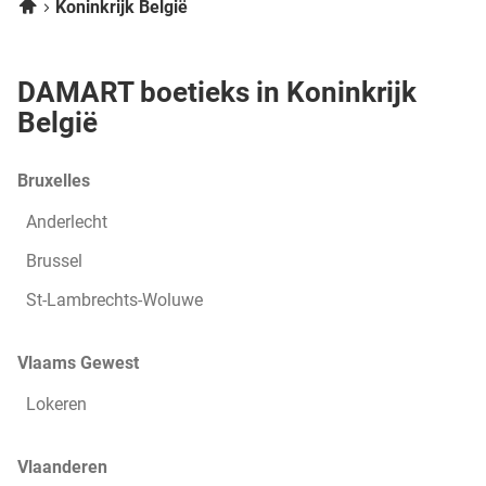
Home
pagina
pagina:
naar
naar
Koninkrijk België
1
pagina
pagina
van
3,
DAMART boetieks in Koninkrijk
België
Bruxelles
Anderlecht
Brussel
St-Lambrechts-Woluwe
Vlaams Gewest
Lokeren
Vlaanderen