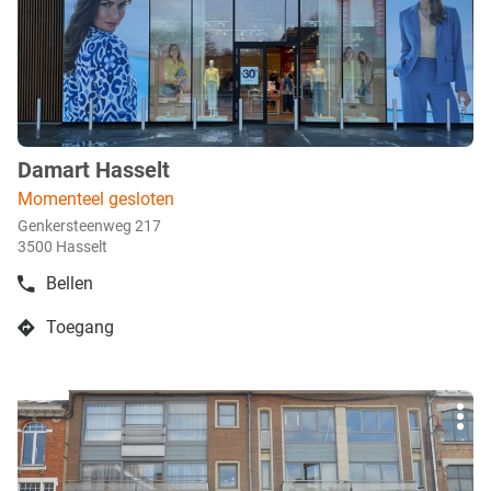
voor
meer
info
Damart Hasselt
boetiek
:
Momenteel gesloten
Genkersteenweg 217
3500 Hasselt
Bellen
de
boetiek
Toegang
Damart
naar
Hasselt
boetiek
Damart
Druk
Hasselt
Mee
op
opti
de
ENTER