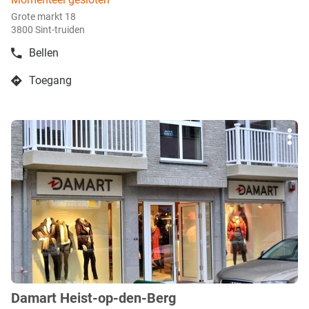
Grote markt 18
3800 Sint-truiden
Bellen
de
boetiek
Toegang
Damart
naar
Sint-
boetiek
Truiden
Damart
Druk
Sint-
Mee
op
Truiden
opti
de
ENTER
toets
voor
meer
info
Damart Heist-op-den-Berg
boetiek