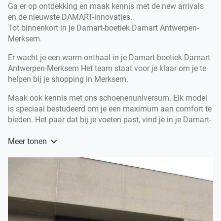
Ga er op ontdekking en maak kennis met de new arrivals
en de nieuwste DAMART-innovaties.
Tot binnenkort in je Damart-boetiek Damart Antwerpen-
Merksem.
Er wacht je een warm onthaal in je Damart-boetiek Damart
Antwerpen-Merksem Het team staat voor je klaar om je te
helpen bij je shopping in Merksem.
Maak ook kennis met ons schoenenuniversum. Elk model
is speciaal bestudeerd om je een maximum aan comfort te
bieden. Het paar dat bij je voeten past, vind je in je Damart-
boetiek Damart Antwerpen-Merksem.
Meer tonen
Al meer dan 60 jaar is DAMART hét topmerk in toffe
modekleding voor dames en heren en legendarische
onderkleding voor dames, heren en kinderen.
DAMART biedt je een volledig gamma onderkleding voor
de ganse familie aan, met uiteraard het alom gekende
Thermolactyl gebracht in tal van innovaties.
Welkom in de Damart-boetiek Damart Antwerpen-Merksem,