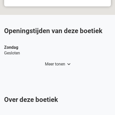
Damart
Antwerpen-
Merksem
Openingstijden van deze boetiek
Openingstijden
Zondag
vandaag
Gesloten
Meer tonen
en
openingstijden
van
Damart
Antwerpen-
Merksem
Over deze boetiek