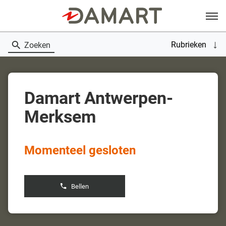
Menu
Rubrieken
Zoeken
Damart Antwerpen-
Merksem
Momenteel gesloten
Bellen
de
boetiek
Damart
Antwerpen-
Merksem