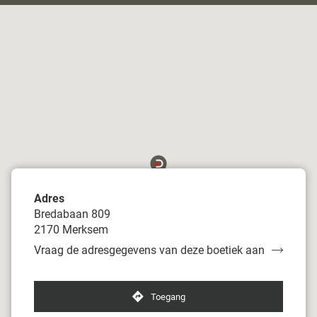
Adres
Bredabaan 809
2170 Merksem
Vraag de adresgegevens van deze boetiek aan
van
Damart
Antwerpen-
Merksem
Toegang
naar
boetiek