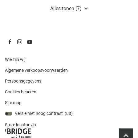
Turnhout
Alles tonen (7)
boetieks
van
Damart
BE
Ga
Ga
Ga
naar
naar
naar
pagina
pagina
pagina
(Open
Wie zijn wij
facebook
instagram
youtube
in
(Open
Algemene verkoopsvoorwaarden
een
van
van
van
in
nieuw
DAMART
DAMART
DAMART
(Open
Persoonsgegevens
een
venster)
in
nieuw
Cookies beheren
een
venster)
nieuw
Site map
venster)
Versie met hoog contrast (
uit
)
Store locator via
(Open
in
__bridg
__bridg