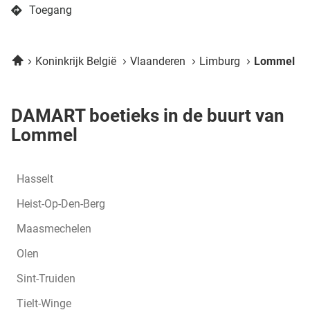
boetiek
Toegang
DAMART
naar
Lommel
boetiek
DAMART
Home
Koninkrijk België
Vlaanderen
Limburg
Lommel
Lommel
DAMART boetieks in de buurt van
Lommel
Hasselt
Heist-Op-Den-Berg
Maasmechelen
Olen
Sint-Truiden
Tielt-Winge