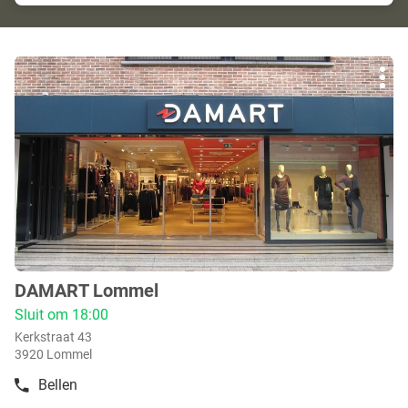
Druk
Mee
op
opti
de
ENTER
toets
voor
meer
info
DAMART Lommel
boetiek
:
Sluit om 18:00
Kerkstraat 43
3920 Lommel
Bellen
de