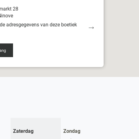
markt 28
Ninove
de adresgegevens van deze boetiek
t
e
ang
r
tiek
mart
ove
Openingstijden
Zaterdag
Zondag
vandaag