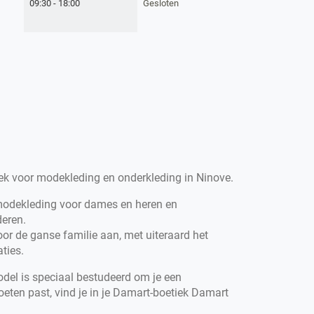
09:30
-
18:00
Gesloten
ek voor modekleding en onderkleding in Ninove.
 modekleding voor dames en heren en
deren.
r de ganse familie aan, met uiteraard het
ties.
el is speciaal bestudeerd om je een
eten past, vind je in je Damart-boetiek Damart