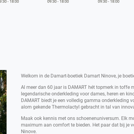
9:30
-
18:00
09:30
-
18:00
09:30
-
18:00
Welkom in de Damart-boetiek Damart Ninove, je boeti
Al meer dan 60 jaar is DAMART hét topmerk in toffe
legendarische onderkleding voor dames, heren en kin
DAMART biedt je een volledig gamma onderkleding voo
alom gekende Thermolactyl gebracht in tal van innova
Maak ook kennis met ons schoenenuniversum. Elk mod
maximum aan comfort te bieden. Het paar dat bij je vo
Ninove.