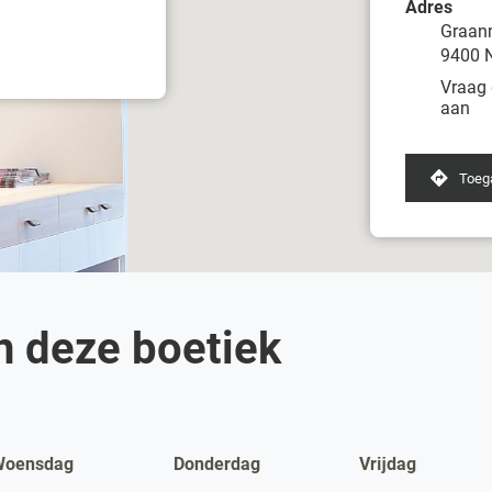
Adres
Graan
9400 
Vraag 
van
aan
Damar
Ninov
Toeg
naa
boe
Da
Nin
n deze boetiek
Woensdag
Donderdag
Vrĳdag