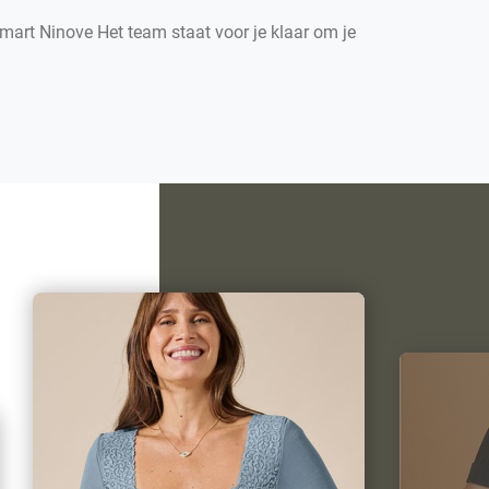
mart Ninove Het team staat voor je klaar om je
vals en de nieuwste DAMART-innovaties.