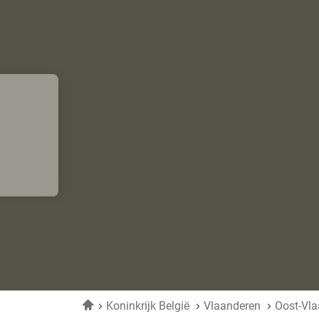
Home
Koninkrijk België
Vlaanderen
Oost-Vl