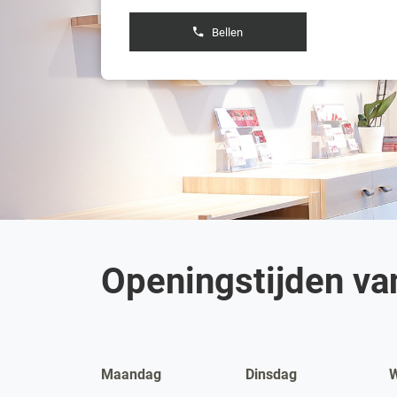
Bellen
de
boetiek
Damart
Ninove
Openingstijden va
Maandag
Dinsdag