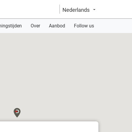
Nederlands
Verander van taal
ingstijden
Over
Aanbod
Follow us