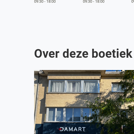
09:30
-
18:00
09:30
-
18:00
0
Over deze boetiek