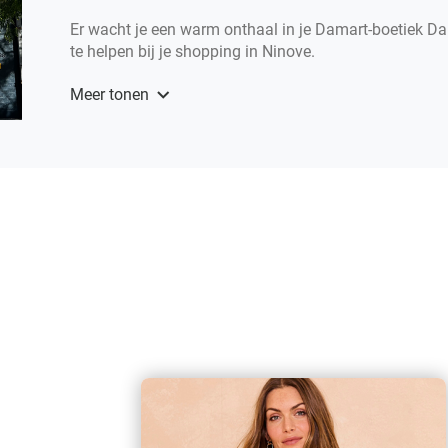
Er wacht je een warm onthaal in je Damart-boetiek Da
te helpen bij je shopping in Ninove.
Ga er op ontdekking en maak kennis met de new arri
Meer tonen
Tot binnenkort in je Damart-boetiek Damart Ninove.