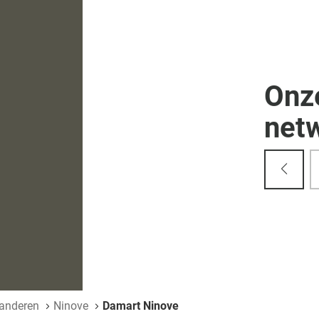
Onz
net
aanderen
Ninove
Damart Ninove