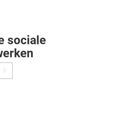
e sociale
werken