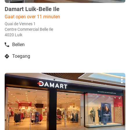
Damart Luik-Belle Ile
boetiek
:
Gaat open over 11 minuten
Quai de Vennes 1
Centre Commercial Belle Ile
4020 Luik
Bellen
de
boetiek
Toegang
Damart
naar
Luik-
boetiek
Belle
Damart
Ile
Druk
Luik-
Mee
op
Belle
opti
de
Ile
ENTER
toets
voor
meer
info