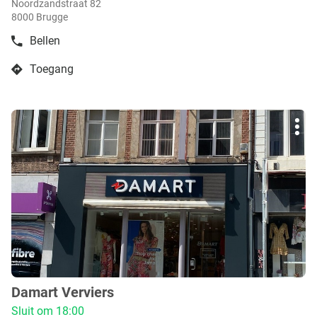
Noordzandstraat 82
8000 Brugge
Bellen
de
boetiek
Toegang
Damart
naar
Brugge
boetiek
Damart
Druk
Brugge
Mee
op
opti
de
ENTER
toets
voor
meer
info
Damart Verviers
boetiek
:
Sluit om 18:00