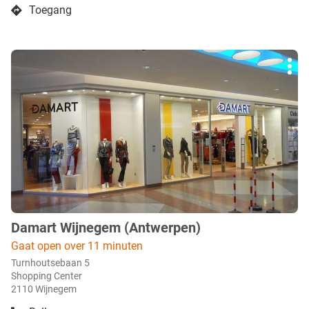
boetiek
Toegang
Damart
naar
Dendermonde
boetiek
Damart
Druk
Dendermonde
Mee
op
opti
de
ENTER
toets
voor
meer
info
Damart Wijnegem (Antwerpen)
boetiek
:
Gaat open over 11 minuten
Turnhoutsebaan 5
Shopping Center
2110 Wijnegem