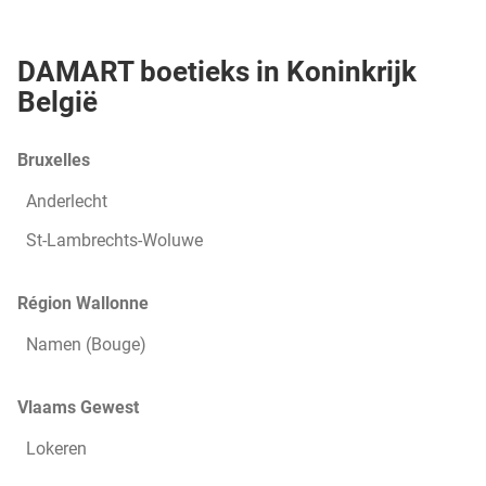
1
pagina
pagina
van
3,
DAMART boetieks in Koninkrijk
België
Bruxelles
Anderlecht
St-Lambrechts-Woluwe
Région Wallonne
Namen (bouge)
Vlaams Gewest
Lokeren