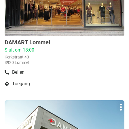
voor
meer
info
DAMART Lommel
boetiek
:
Sluit om 18:00
Kerkstraat 43
3920 Lommel
Bellen
de
boetiek
Toegang
DAMART
naar
Lommel
boetiek
DAMART
Druk
Lommel
Mee
op
opti
de
ENTER
toets