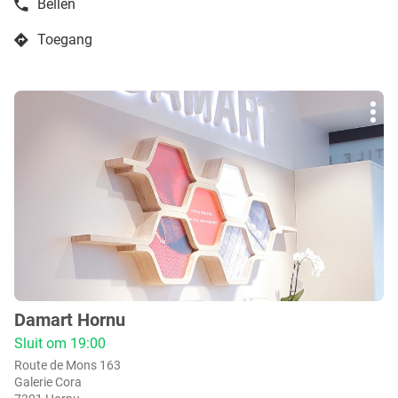
Bellen
de
boetiek
Toegang
Damart
naar
Wijnegem
boetiek
(Antwerpen)
Damart
Druk
Wijnegem
Mee
op
(Antwerpen)
opti
de
ENTER
toets
voor
meer
info
Damart Hornu
boetiek
:
Sluit om 19:00
Route de Mons 163
Galerie Cora