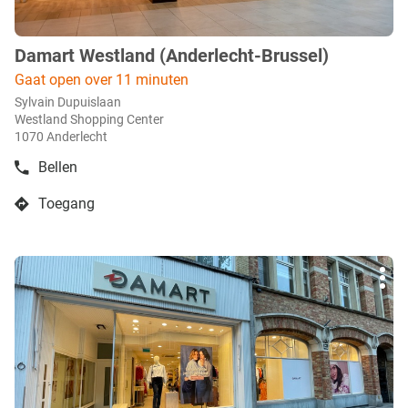
Damart Westland (Anderlecht-Brussel)
boetiek
:
Gaat open over 11 minuten
Sylvain Dupuislaan
Westland Shopping Center
1070 Anderlecht
Bellen
de
boetiek
Toegang
Damart
naar
Westland
boetiek
(Anderlecht-
Damart
Brussel)
Druk
Westland
Mee
op
(Anderlecht-
opti
de
Brussel)
ENTER
toets
voor
meer
info