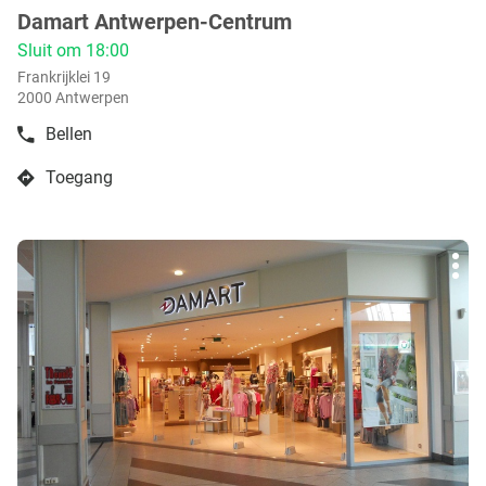
Damart Antwerpen-Centrum
boetiek
:
Sluit om 18:00
Frankrijklei 19
2000 Antwerpen
Bellen
de
boetiek
Toegang
Damart
naar
Antwerpen-
boetiek
Centrum
Damart
Druk
Antwerpen-
Mee
op
Centrum
opti
de
ENTER
toets
voor
meer
info