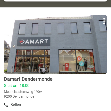
Druk
Mee
op
opti
de
ENTER
toets
voor
meer
info
Damart Dendermonde
boetiek
:
Sluit om 18:00
Mechelsesteenweg 190A
9200 Dendermonde
Bellen
de