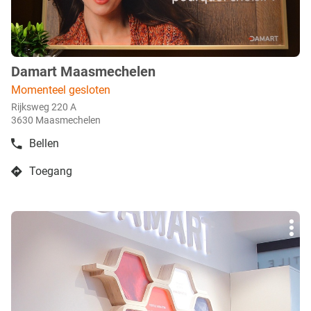
info
Damart Maasmechelen
boetiek
:
Momenteel gesloten
Rijksweg 220 A
3630 Maasmechelen
Bellen
de
boetiek
Toegang
Damart
naar
Maasmechelen
boetiek
Damart
Druk
Maasmechelen
Mee
op
opti
de
ENTER
toets
voor
meer