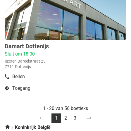
voor
meer
info
Damart Dottenijs
boetiek
:
Sluit om 18:00
Ijzeren Bareelstraat 23
7711 Dottenijs
Bellen
de
boetiek
Toegang
Damart
naar
Dottenijs
pagina
boetiek
volgende
Damart
1 - 20 van 56 boetieks
naar
Dottenijs
Ga
1
2
3
Vorige
Huidige
Ga
Ga
Home
pagina
pagina:
naar
naar
Koninkrijk België