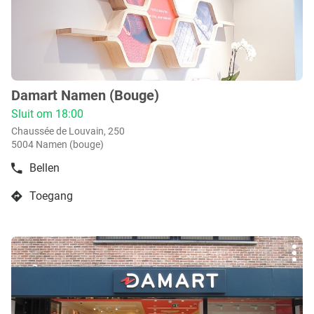
meer
info
Damart Namen (Bouge)
boetiek
:
Sluit om 18:00
Chaussée de Louvain, 250
5004 Namen (bouge)
Bellen
de
boetiek
Toegang
Damart
naar
Namen
boetiek
(Bouge)
Damart
Druk
Namen
Mee
op
(Bouge)
opti
de
ENTER
toets