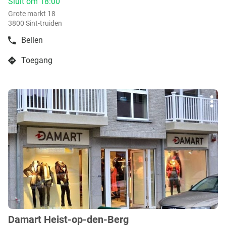
Sluit om 18:00
Grote markt 18
3800 Sint-truiden
Bellen
de
boetiek
Toegang
Damart
naar
Sint-
boetiek
Truiden
Damart
Druk
Sint-
Mee
op
Truiden
opti
de
ENTER
toets
voor
meer
info
Damart Heist-op-den-Berg
boetiek