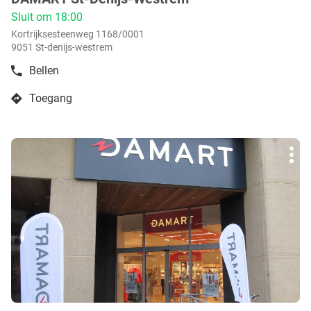
:
Sluit om 18:00
Kortrijksesteenweg 1168/0001
9051 St-denijs-westrem
Bellen
de
boetiek
Toegang
DAMART
naar
St-
boetiek
Denijs-
DAMART
Westrem
Druk
St-
Mee
op
Denijs-
opti
de
Westrem
ENTER
toets
voor
meer
info