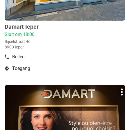
Damart Ieper
boetiek
:
Sluit om 18:00
Rijselstraat 46
8900 Ieper
Bellen
de
boetiek
Toegang
Damart
naar
Ieper
boetiek
Damart
Druk
Ieper
Mee
op
opti
de
ENTER
toets
voor
meer