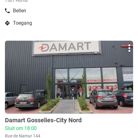
7301 Hornu
Bellen
de
boetiek
Toegang
Damart
naar
Hornu
boetiek
Damart
Druk
Hornu
Mee
op
opti
de
ENTER
toets
voor
meer
info
Damart Gosselies-City Nord
boetiek
:
Sluit om 18:00
Rue de Namur 144