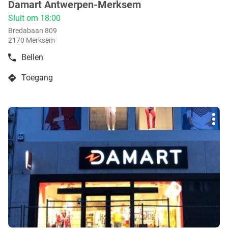
Damart Antwerpen-Merksem
boetiek
:
Sluit om 18:00
Bredabaan 809
2170 Merksem
Bellen
de
boetiek
Toegang
Damart
naar
Antwerpen-
boetiek
Merksem
Damart
Druk
Antwerpen-
Mee
op
Merksem
opti
de
ENTER
toets
voor
meer
info