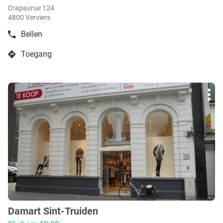
Crapaurue 124
4800 Verviers
Bellen
de
boetiek
Toegang
Damart
naar
Verviers
boetiek
Damart
Druk
Verviers
Mee
op
opti
de
ENTER
toets
voor
meer
info
Damart Sint-Truiden
boetiek
: