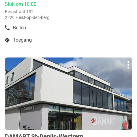
:
Sluit om 18:00
Bergstraat 132
2220 Heist-op-den-berg
Bellen
de
boetiek
Toegang
Damart
naar
Heist-
boetiek
op-
Damart
den-
Druk
Heist-
Berg
Mee
op
op-
opti
de
den-
ENTER
Berg
toets
voor
meer
info
DAMART St-Denijs-Westrem
boetiek