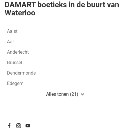
DAMART boetieks in de buurt van
Waterloo
Aalst
Aat
Anderlecht
Brussel
Dendermonde
Edegem
Gerpinnes
Alles tonen (21)
boetieks
van
Damart
BE
Ga
Ga
Ga