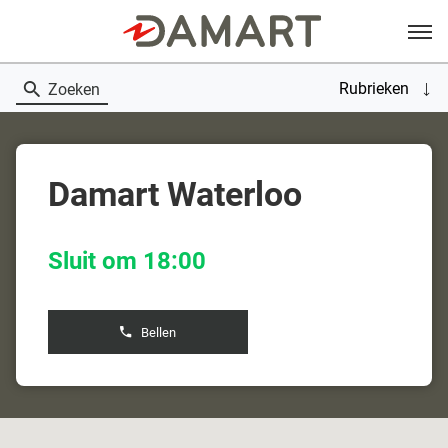
Menu
Rubrieken
Zoeken
Damart Waterloo
Sluit om 18:00
Bellen
de
boetiek
Damart
Waterloo