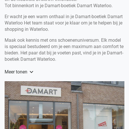
Tot binnenkort in je Damart-boetiek Damart Waterloo.
Er wacht je een warm onthaal in je Damart-boetiek Damart
Waterloo Het team staat voor je klaar om je te helpen bij je
shopping in Waterloo.
Maak ook kennis met ons schoenenuniversum. Elk model
is speciaal bestudeerd om je een maximum aan comfort te
bieden. Het paar dat bij je voeten past, vind je in je Damart-
boetiek Damart Waterloo.
Al meer dan 60 jaar is DAMART hét topmerk in toffe
Meer tonen
modekleding voor dames en heren en legendarische
onderkleding voor dames, heren en kinderen.
DAMART biedt je een volledig gamma onderkleding voor
de ganse familie aan, met uiteraard het alom gekende
Thermolactyl gebracht in tal van innovaties.
Welkom in de Damart-boetiek Damart Waterloo, je boetiek
voor modekleding en onderkleding in Waterloo.