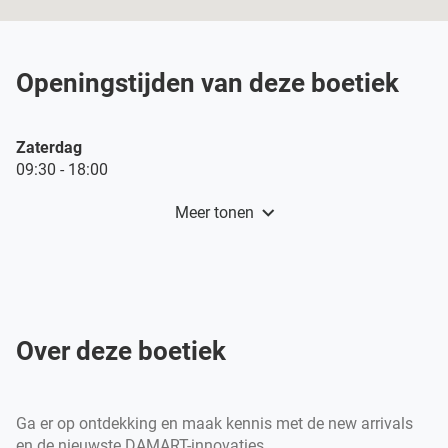
Openingstijden van deze boetiek
Openingstijden
Zaterdag
vandaag
09:30
-
18:00
Meer tonen
en
openingstijden
van
Damart
Waterloo
Over deze boetiek
Ga er op ontdekking en maak kennis met de new arrivals
en de nieuwste DAMART-innovaties.