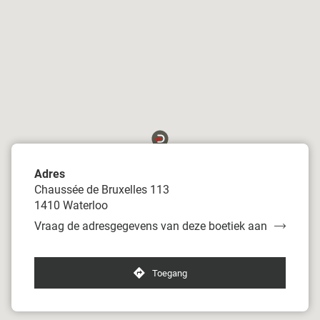
Adres
Chaussée de Bruxelles 113
1410 Waterloo
Vraag de adresgegevens van deze boetiek aan
van
Damart
Waterloo
Toegang
naar
boetiek
Damart
Waterloo