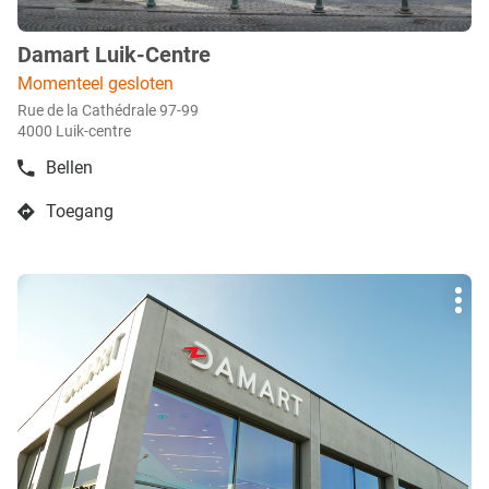
Damart Luik-Centre
boetiek
:
Momenteel gesloten
Rue de la Cathédrale 97-99
4000 Luik-centre
Bellen
de
boetiek
Toegang
Damart
naar
Luik-
boetiek
Centre
Damart
Druk
Luik-
Mee
op
Centre
opti
de
ENTER
toets
voor
meer
info