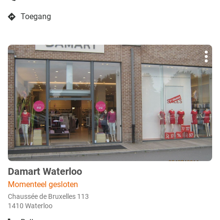
de
boetiek
Toegang
Damart
naar
Rocourt
boetiek
Damart
Druk
Rocourt
Mee
op
opti
de
ENTER
toets
voor
meer
info
Damart Waterloo
boetiek
:
Momenteel gesloten
Chaussée de Bruxelles 113
1410 Waterloo