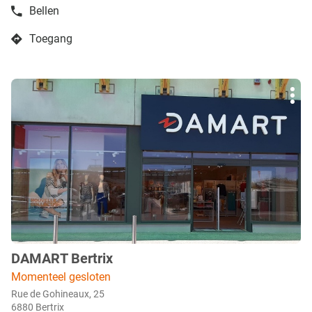
Bellen
de
boetiek
Toegang
Damart
naar
Verviers
boetiek
Damart
Druk
Verviers
Mee
op
opti
de
ENTER
toets
voor
meer
info
DAMART Bertrix
boetiek
:
Momenteel gesloten
Rue de Gohineaux, 25
6880 Bertrix