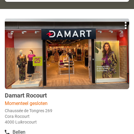
Druk
Mee
op
opti
de
ENTER
toets
voor
meer
info
Damart Rocourt
boetiek
:
Momenteel gesloten
Chaussée de Tongres 269
Cora Rocourt
4000 Luikrocourt
Bellen