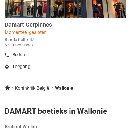
Damart Gerpinnes
boetiek
:
Momenteel gesloten
Rue du Bultia 87
6280 Gerpinnes
Bellen
de
boetiek
Toegang
Damart
naar
Gerpinnes
boetiek
Damart
Home
Koninkrijk België
Wallonie
Gerpinnes
DAMART boetieks in Wallonie
Brabant Wallon