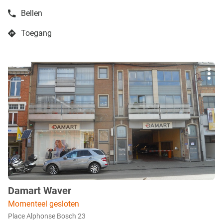
Bellen
de
boetiek
Toegang
DAMART
naar
Bertrix
boetiek
DAMART
Druk
Bertrix
Mee
op
opti
de
ENTER
toets
voor
meer
info
Damart Waver
boetiek
:
Momenteel gesloten
Place Alphonse Bosch 23