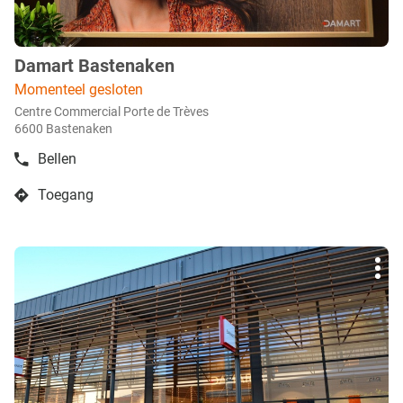
Damart Bastenaken
boetiek
:
Momenteel gesloten
Centre Commercial Porte de Trèves
6600 Bastenaken
Bellen
de
boetiek
Toegang
Damart
naar
Bastenaken
boetiek
Damart
Druk
Bastenaken
Mee
op
opti
de
ENTER
toets
voor
meer
info