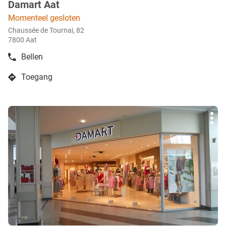
Damart Aat
boetiek
:
Momenteel gesloten
Chaussée de Tournai, 82
7800 Aat
Bellen
de
boetiek
Toegang
Damart
naar
Aat
boetiek
Damart
Druk
Aat
Mee
op
opti
de
ENTER
toets
voor
meer
info