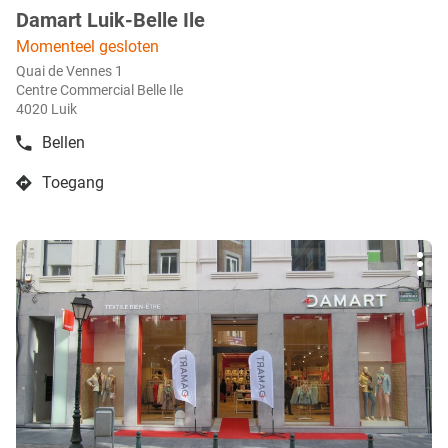
Damart Luik-Belle Ile
boetiek
:
Momenteel gesloten
Quai de Vennes 1
Centre Commercial Belle Ile
4020 Luik
Bellen
de
boetiek
Toegang
Damart
naar
Luik-
boetiek
Belle
Damart
Ile
Druk
Luik-
Mee
op
Belle
opti
de
Ile
ENTER
toets
voor
meer
info