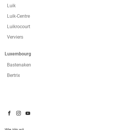
Luik
Luik-Centre
Luikrocourt
Verviers
Luxembourg
Bastenaken
Bertrix
Ga
Ga
Ga
naar
naar
naar
pagina
pagina
pagina
(Open
Wie zijn wij