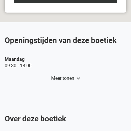
boetiek
Damart
Mechelen
Openingstijden van deze boetiek
Openingstijden
Maandag
vandaag
09:30
-
18:00
Meer tonen
en
openingstijden
van
Damart
Mechelen
Over deze boetiek