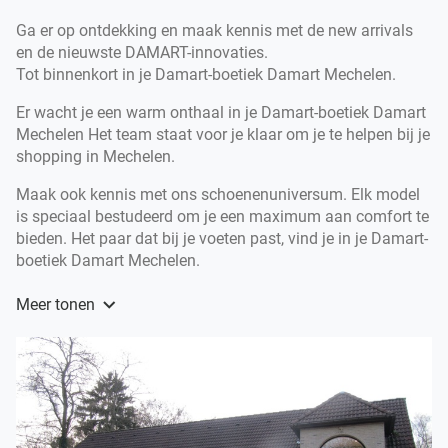
Ga er op ontdekking en maak kennis met de new arrivals
en de nieuwste DAMART-innovaties.
Tot binnenkort in je Damart-boetiek Damart Mechelen.
Er wacht je een warm onthaal in je Damart-boetiek Damart
Mechelen Het team staat voor je klaar om je te helpen bij je
shopping in Mechelen.
Maak ook kennis met ons schoenenuniversum. Elk model
is speciaal bestudeerd om je een maximum aan comfort te
bieden. Het paar dat bij je voeten past, vind je in je Damart-
boetiek Damart Mechelen.
Al meer dan 60 jaar is DAMART hét topmerk in toffe
Meer tonen
modekleding voor dames en heren en legendarische
onderkleding voor dames, heren en kinderen.
DAMART biedt je een volledig gamma onderkleding voor
de ganse familie aan, met uiteraard het alom gekende
Thermolactyl gebracht in tal van innovaties.
Welkom in de Damart-boetiek Damart Mechelen, je boetiek