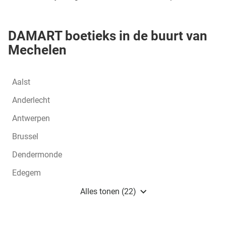
DAMART boetieks in de buurt van
Mechelen
Aalst
Anderlecht
Antwerpen
Brussel
Dendermonde
Edegem
Heist-Op-Den-Berg
Alles tonen (22)
boetieks
van
Damart
BE