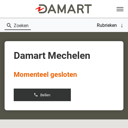
Menu
Rubrieken
Zoeken
Damart Mechelen
Momenteel gesloten
Bellen
de
boetiek
Damart
Mechelen