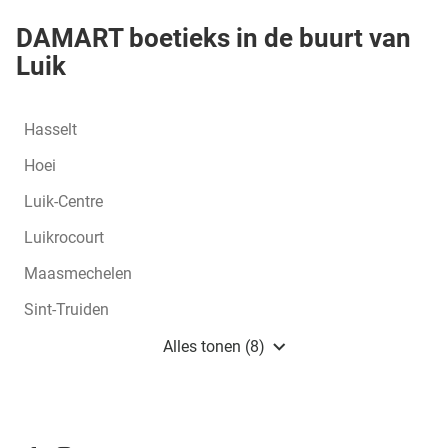
DAMART boetieks in de buurt van
Luik
Hasselt
Hoei
Luik-Centre
Luikrocourt
Maasmechelen
Sint-Truiden
Tongeren
Alles tonen (8)
boetieks
van
Damart
BE