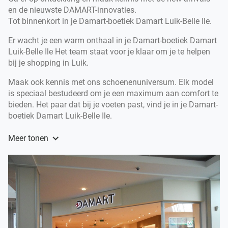
en de nieuwste DAMART-innovaties.
Tot binnenkort in je Damart-boetiek Damart Luik-Belle Ile.
Er wacht je een warm onthaal in je Damart-boetiek Damart
Luik-Belle Ile Het team staat voor je klaar om je te helpen
bij je shopping in Luik.
Maak ook kennis met ons schoenenuniversum. Elk model
is speciaal bestudeerd om je een maximum aan comfort te
bieden. Het paar dat bij je voeten past, vind je in je Damart-
boetiek Damart Luik-Belle Ile.
Al meer dan 60 jaar is DAMART hét topmerk in toffe
Meer tonen
modekleding voor dames en heren en legendarische
onderkleding voor dames, heren en kinderen.
DAMART biedt je een volledig gamma onderkleding voor
de ganse familie aan, met uiteraard het alom gekende
Thermolactyl gebracht in tal van innovaties.
Welkom in de Damart-boetiek Damart Luik-Belle Ile, je
boetiek voor modekleding en onderkleding in Luik.