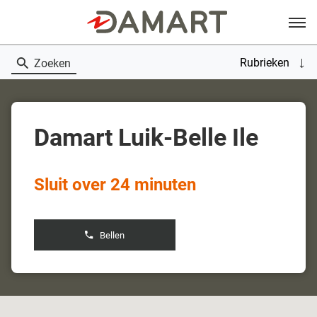
Menu
Rubrieken
Zoeken
Damart Luik-Belle Ile
Sluit over 24 minuten
Bellen
de
boetiek
Damart
Luik-
Belle
Ile