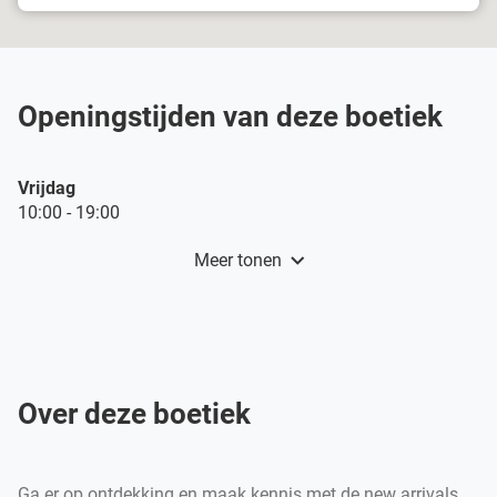
Luik-
Belle
Ile
Openingstijden van deze boetiek
Openingstijden
Vrĳdag
vandaag
10:00
-
19:00
Meer tonen
en
openingstijden
van
Damart
Luik-
Belle
Ile
Over deze boetiek
Ga er op ontdekking en maak kennis met de new arrivals