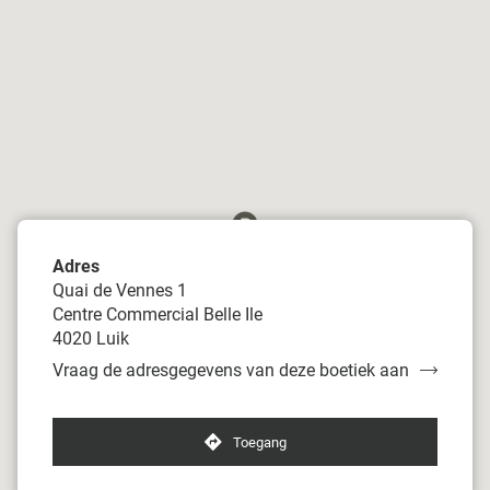
Adres
Quai de Vennes 1
Centre Commercial Belle Ile
4020 Luik
Vraag de adresgegevens van deze boetiek aan
van
Damart
Luik-
Belle
Toegang
naar
Ile
boetiek
Damart