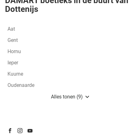
DAMART boetieks in de buurt van
Dottenijs
Aat
Gent
Hornu
Ieper
Kuurne
Oudenaarde
Roeselare
Alles tonen (9)
boetieks
van
Damart
BE
Ga
Ga
Ga