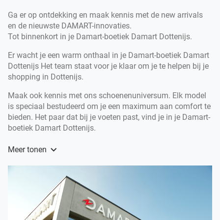
Ga er op ontdekking en maak kennis met de new arrivals
en de nieuwste DAMART-innovaties.
Tot binnenkort in je Damart-boetiek Damart Dottenijs.
Er wacht je een warm onthaal in je Damart-boetiek Damart
Dottenijs Het team staat voor je klaar om je te helpen bij je
shopping in Dottenijs.
Maak ook kennis met ons schoenenuniversum. Elk model
is speciaal bestudeerd om je een maximum aan comfort te
bieden. Het paar dat bij je voeten past, vind je in je Damart-
boetiek Damart Dottenijs.
Al meer dan 60 jaar is DAMART hét topmerk in toffe
Meer tonen
modekleding voor dames en heren en legendarische
onderkleding voor dames, heren en kinderen.
DAMART biedt je een volledig gamma onderkleding voor
de ganse familie aan, met uiteraard het alom gekende
Thermolactyl gebracht in tal van innovaties.
Welkom in de Damart-boetiek Damart Dottenijs, je boetiek