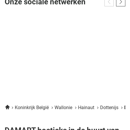
Onze sociale netwerken
Home
Koninkrijk België
Wallonie
Hainaut
Dottenijs
Da