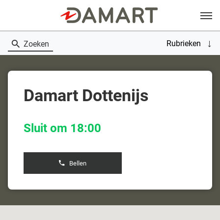
Menu
Rubrieken
Zoeken
Damart Dottenijs
Sluit om 18:00
Bellen
de
boetiek
Damart
Dottenijs