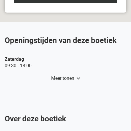
boetiek
Damart
Dottenijs
Openingstijden van deze boetiek
Openingstijden
Zaterdag
vandaag
09:30
-
18:00
Meer tonen
en
openingstijden
van
Damart
Dottenijs
Over deze boetiek